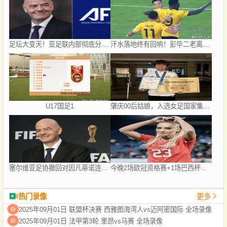
足坛大变天！亚足联内部彻底分裂！6国公然倒戈，力挺因凡蒂诺连任
汗水落地终有回响！彭毕二老离开山东持续高光，支持郑智以教练身份征战亚冠
U17国足1
肇庆00后姑娘，入选女足国家集训队！
塞尔维亚足协撤回对因凡蒂诺连任国际足联主席的支持
今晚2场欧冠资格赛+1场巴西杯，比分精准预测，有1场要爆冷
热门录像
更多
2025年09月01日 联盟杯决赛 西雅图海湾人vs迈阿密国际 全场录像
2025年09月01日 法甲第3轮 里昂vs马赛 全场录像