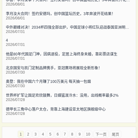
2026/08/01
李月汝大合同！签约安德玛，创中国篮坛历史，3年奔波开花结果！
2026/08/01
中外巅峰对决！2034杯四强全部出炉，中国足球小将红队迎战泰国亚洲明星联
2026/07/31
4
2026/07/31
他是80年代国足门神，因病退役，定居上海终身未婚，靠彩票店谋生
2026/07/31
北京国安与凯门定制品牌携手，亚冠赛场将展现全新形象！
2026/07/30
奥登：我在中国六个月赚了100万美元 每天抽一包烟
2026/07/30
世界杯扩军让国足欢欣鼓舞，日媒猛泼冷水：没用，出线概率最多2%
2026/07/28
德甲长三角中心落户太仓，背靠上海建设亚太地区旗舰级中心
2026/07/28
1
2
3
4
5
6
7
8
9
10
下一页
尾页