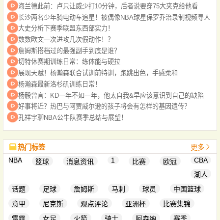
海兰德此前：卢只让威少打10分钟，后者说要穿75大夹克给他看
长沙两名少年骑电动车追星！被偶像NBA球星保罗乔治录制视频寻人
大史分析下赛季联盟东西部实力！
数数欧文一次进攻几次假动作！？
詹姆斯搭档过的最强副手到底是谁？
切特休赛期训练日常：练体能与硬拉
展现天赋！杨瀚森联合试训前特训，跑跳出色，手感柔和
杨瀚森最新洛杉矶训练日常！
杨毅曾言：KD一年不如一年，他太自我&早应该意识到自己的缺陷
好事将近？热巴与阿贾威尔逊的孩子将会有怎样的基因遗传？
孔祥宇聊NBA公牛队赛季总结与展望！
热门标签
更多
NBA
1
CBA
篮球
消息资讯
比赛
欧冠
湖人
话题
足球
詹姆斯
马刺
球员
中国篮球
意甲
尼克斯
观点评论
亚洲杯
比赛集锦
雷霆
女足
火箭
骑士
阿森纳
赛季