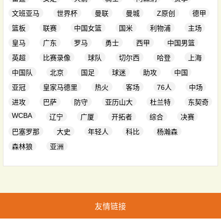
文班亚马
世界杯
曼联
曼城
Z原创
德甲
篮板
联赛
中国女篮
国米
利物浦
主场
皇马
广东
罗马
勇士
西甲
中国男篮
英超
比赛录像
球队
切尔西
哈登
上海
中国队
北京
国足
球迷
助攻
中国
亚冠
皇家马德里
热火
客场
76人
中场
进攻
巴萨
防守
亚历山大
杜兰特
东契奇
WCBA
辽宁
广厦
开拓者
综合
决赛
巴塞罗那
大史
年轻人
科比
杨瀚森
森林狼
亚洲
友情链接