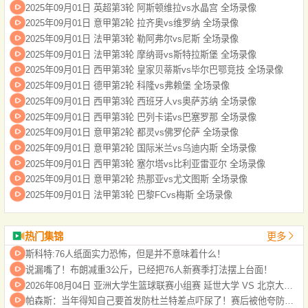
2025年09月01日 英超第3轮 阿斯顿维拉vs水晶宫 全场录像
2025年09月01日 意甲第2轮 拉齐奥vs维罗纳 全场录像
2025年09月01日 法甲第3轮 勒阿弗尔vs尼斯 全场录像
2025年09月01日 法甲第3轮 摩纳哥vs斯特拉斯堡 全场录像
2025年09月01日 西甲第3轮 皇家贝蒂斯vs毕尔巴鄂竞技 全场录像
2025年09月01日 德甲第2轮 科隆vs弗赖堡 全场录像
2025年09月01日 西甲第3轮 西班牙人vs奥萨苏纳 全场录像
2025年09月01日 西甲第3轮 巴列卡诺vs巴塞罗那 全场录像
2025年09月01日 意甲第2轮 都灵vs佛罗伦萨 全场录像
2025年09月01日 意甲第2轮 国际米兰vs乌迪内斯 全场录像
2025年09月01日 西甲第3轮 塞尔塔vs比利亚雷亚尔 全场录像
2025年09月01日 意甲第2轮 热那亚vs尤文图斯 全场录像
2025年09月01日 法甲第3轮 巴黎FCvs梅斯 全场录像
热门集锦
更多
斯科特:76人纸面实力恐怖，但是并不意味着什么！
说漏嘴了！布朗减重3公斤，已经把76人新赛季打法摆上台面！
2026年08月04日 亚洲大学生篮球联赛小组赛 延世大学 VS 北京大学 全场录像
帕森斯：当年得知自己要首发防杜兰特差点吓尿了！赛后被他夸防得好给了我自信