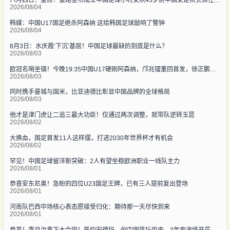
八月四日：重磅！董路宣布成立中国足球小将女队43岁前中国女足队长担任教练
2026/08/04
韩媒：中国U17国足绝杀阿森纳 这给韩国足球敲响了警钟
2026/08/04
8月3日：水庆霞‘下沉’基层！中国足球最缺的到底是什么？
2026/08/03
欧冠名哨坐镇！今晚19:35中国U17硬刚阿森纳，邝兆镭重回首发，徐正鹏待命替补席
2026/08/03
同时携手曼城与国米，比亚迪德比彰显中国品牌的全球格局
2026/08/03
他才是津门虎让二追三最大功臣！仅通过两次调整，就带队逆转玉昆
2026/08/02
大换血，国足首发11人这样摆，打进2030年世界杯才有机会
2026/08/02
罕见！中国足球留洋新突破：2人有望坐稳欧洲职业一线队主力
2026/08/01
恭喜安东尼奥！急盼的四位U23国足王牌，已有三人提前复出登场
2026/08/01
河南队巴西中场核心表态愿接受归化：期待那一天尽快到来
2026/08/01
恭喜！李月汝拿下大合同！签约安德玛，创中国篮坛历史，3年奔波终开花结果