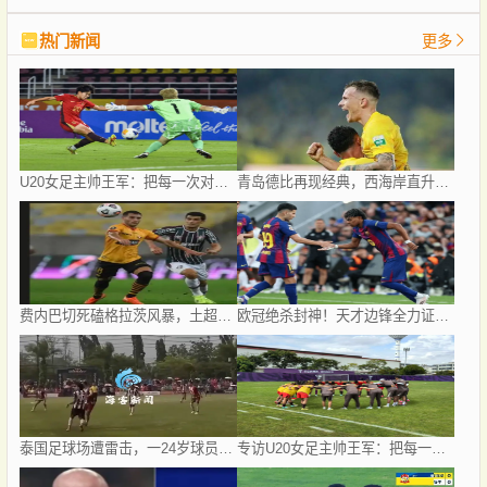
热门新闻
更多
U20女足主帅王军：把每一次对抗当世界杯预演
青岛德比再现经典，西海岸直升第二，亚冠梦想近在咫尺
费内巴切死磕格拉茨风暴，土超豪门这次真碰上硬茬了
欧冠绝杀封神！天才边锋全力证明自己，巴萨依旧狠心送他离队！
泰国足球场遭雷击，一24岁球员被击中身亡，身边多人倒地，至少9人受伤，警方介入调查
专访U20女足主帅王军：把每一次对抗当世界杯预演