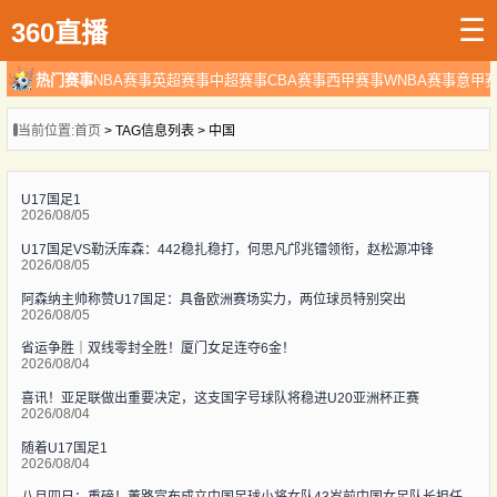
☰
360直播
热门赛事
NBA赛事
英超赛事
中超赛事
CBA赛事
西甲赛事
WNBA赛事
意甲
当前位置:
首页
> TAG信息列表 > 中国
U17国足1
2026/08/05
U17国足VS勒沃库森：442稳扎稳打，何思凡邝兆镭领衔，赵松源冲锋
2026/08/05
阿森纳主帅称赞U17国足：具备欧洲赛场实力，两位球员特别突出
2026/08/05
省运争胜｜双线零封全胜！厦门女足连夺6金！
2026/08/04
喜讯！亚足联做出重要决定，这支国字号球队将稳进U20亚洲杯正赛
2026/08/04
随着U17国足1
2026/08/04