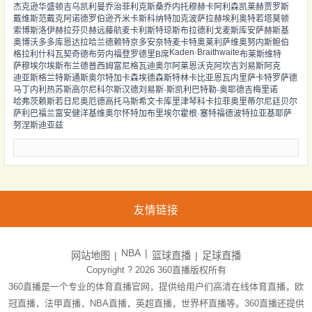
杰克逊
华盛顿
吉乌
凯利曼
乔治
菲利克斯
桑乔
内托
穆赫卡
阿利森
凯莱赫
贾罗斯
戴维斯
范戴克
阿诺德
罗伯逊
齐米卡斯
科纳特
加克波
萨拉赫
埃利奥特
若塔
莫顿
索博斯洛伊
赫拉芬贝赫
远藤航
麦卡利斯特
琼斯
布拉德利
戈麦斯
库安萨
赫斯基
奥博沃多
多库
恩达拉
哈兰德
赖特
京多安
奈特
麦卡特
奥莱利
萨维奥
努内斯
鲍伯
Kaden·Braithwaite
格拉利什
科瓦契奇
德布劳内
福登
罗德里
B席
布莱斯维特
萨穆埃尔
埃斯布兰德
普西
姆富尼
格瓦迪奥尔
阿莱恩
沃克
阿坎吉
刘易斯
阿克
迪亚斯
格兰特
斯通斯
奥尔特加
卡森
埃德森
斯特林
卡比亚
恩瓦内里
萨卡
特罗萨德
马丁内利
热苏斯
高尔
尼科尔斯
汉德
刘易斯·斯凯利
巴特勒-奥耶德吉
梅里诺
哈弗茨
赖斯
若日尼奥
厄德高
托马斯
希文
卡库里
津琴科
卡拉菲奥里
蒂尔尼
廷贝尔
萨利巴
福兰
富安健洋
基维奥尔
怀特
加布里埃尔
霍根·塞特福德
波特
拉亚
基耶萨
努涅斯
迪亚兹
友情链接
NBA
网站地图
篮球直播
足球直播
Copyright ? 2026
360直播
版权所有
360直播是一个专业的体育直播官网，提供给用户们高清在线体育直播，欧
冠直播，法甲直播，NBA直播，英超直播，世界杯直播等。360直播还提供