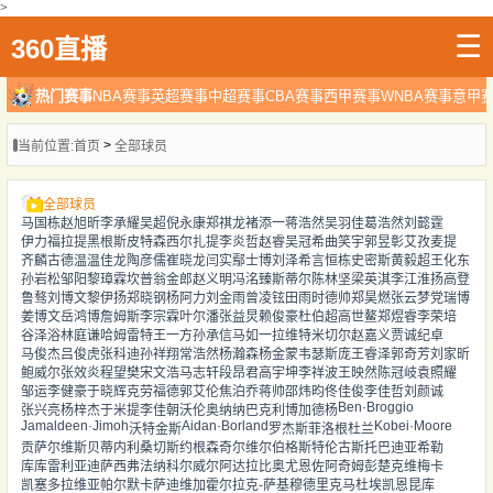
>
☰
360直播
热门赛事
NBA赛事
英超赛事
中超赛事
CBA赛事
西甲赛事
WNBA赛事
意甲
>
当前位置:
首页
全部球员
全部球员
马国栋
赵旭昕
李承耀
吴超
倪永康
郑祺龙
褚添一
蒋浩然
吴羽佳
葛浩然
刘懿霆
伊力福拉提
黑根斯
皮特森
西尔扎提
李炎哲
赵睿
吴冠希
曲笑宇
郭昱彰
艾孜麦提
齐麟
古德温
温佳龙
陶彦儒
崔晓龙
闫实
鄢士博
刘泽希
言恒栋
史密斯
黄毅超
王化东
孙岩松
邹阳
黎璋霖
坎普
翁金郎
赵义明
冯洺臻
斯蒂尔
陈林坚
梁英淇
李江淮
扬
高登
鲁骜
刘博文
黎伊扬
郑晓钢
杨阿力
刘金雨
曾凌铉
田雨
时德帅
郑昊燃
张云梦
党瑞博
姜博文
岳鸿博
詹姆斯
李宗霖
叶尔潘
张益炅
赖俊豪
杜伯超
高世鳌
郑煜睿
李荣培
谷泽浴
林庭谦
哈姆雷特
王一方
孙承信
马如一
拉维特
米切尔
赵嘉义
贾诚
纪卓
马俊杰
吕俊虎
张科迪
孙祥翔
常浩然
杨瀚森
杨金蒙
韦瑟斯庞
王睿泽
郭奇芳
刘家昕
鲍威尔
张效炎
程望樊
宋文浩
马志轩
段昂君
高宇坤
李祥波
王映然
陈冠岐
袁照耀
邹运
李健豪
于晓辉
克劳福德
郭艾伦
焦泊乔
蒋帅
邵炜昀
佟佳俊
李佳哲
刘颜诚
Ben·Broggio
张兴亮
杨梓杰
于米提
李佳朝
沃伦
奥纳纳
巴克利
博加德
杨
Jamaldeen·Jimoh
Aidan·Borland
Kobei·Moore
沃特金斯
罗杰斯
菲洛根
杜兰
贡萨尔维斯
贝蒂内利
桑切斯
约根森
奇尔维尔
伯格斯特伦
古斯托
巴迪亚希勒
库库雷利亚
迪萨西
弗法纳
科尔威尔
阿达拉比奥尤
恩佐
阿奇姆彭
楚克维梅卡
凯塞多
拉维亚
帕尔默
卡萨迪
维加
霍尔
拉克-萨基
穆德里克
马杜埃凯
恩昆库