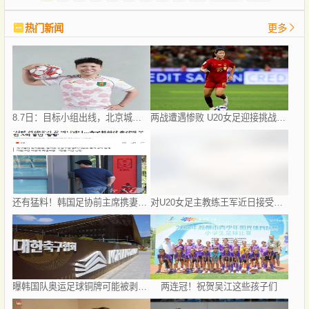
热门新闻
更多
8.7日：目标小组出线，北京城建女足盼把亚冠比赛带回北京
两战遭遇惨败 U20女足迎接挑战，世界杯出线压力重重
还有猛料！韩国足协前主席携妻公款旅游 18人挪用2亿韩元
对U20女足主教练王军近日接受媒体采访对话的解读
曝韩国队奥运足球铜牌可能被剥夺 国际足联处罚时效已过
两连冠！祝贺吴江这些孩子们