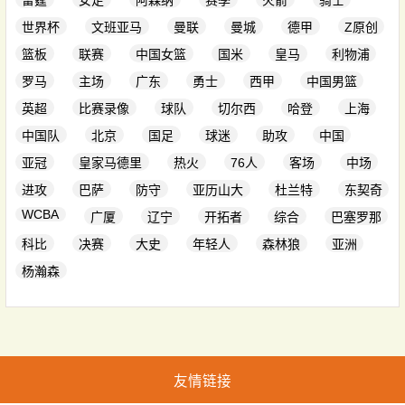
雷霆
女足
阿森纳
赛季
火箭
骑士
世界杯
文班亚马
曼联
曼城
德甲
Z原创
篮板
联赛
中国女篮
国米
皇马
利物浦
罗马
主场
广东
勇士
西甲
中国男篮
英超
比赛录像
球队
切尔西
哈登
上海
中国队
北京
国足
球迷
助攻
中国
亚冠
皇家马德里
热火
76人
客场
中场
进攻
巴萨
防守
亚历山大
杜兰特
东契奇
WCBA
广厦
辽宁
开拓者
综合
巴塞罗那
科比
决赛
大史
年轻人
森林狼
亚洲
杨瀚森
友情链接