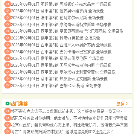
2025年09月01日 英超第3轮 阿斯顿维拉vs水晶宫 全场录像
2025年09月01日 意甲第2轮 拉齐奥vs维罗纳 全场录像
2025年09月01日 法甲第3轮 勒阿弗尔vs尼斯 全场录像
2025年09月01日 法甲第3轮 摩纳哥vs斯特拉斯堡 全场录像
2025年09月01日 西甲第3轮 皇家贝蒂斯vs毕尔巴鄂竞技 全场录像
2025年09月01日 德甲第2轮 科隆vs弗赖堡 全场录像
2025年09月01日 西甲第3轮 西班牙人vs奥萨苏纳 全场录像
2025年09月01日 西甲第3轮 巴列卡诺vs巴塞罗那 全场录像
2025年09月01日 意甲第2轮 都灵vs佛罗伦萨 全场录像
2025年09月01日 意甲第2轮 国际米兰vs乌迪内斯 全场录像
2025年09月01日 西甲第3轮 塞尔塔vs比利亚雷亚尔 全场录像
2025年09月01日 意甲第2轮 热那亚vs尤文图斯 全场录像
2025年09月01日 法甲第3轮 巴黎FCvs梅斯 全场录像
热门集锦
更多
怪不得布克念念不忘☺️詹娜此前走秀，这个好身材真是一览无余~
怒吼天尊曾谈对位姚明：他太难防，不对他使点小动作只能当背景板
拉塞尔此前：新秀带粉丝心态上场，科比教我防守，激活我杀手基因
考古？网友晒詹姆斯进球视频：这球是漂亮的012还是走步？