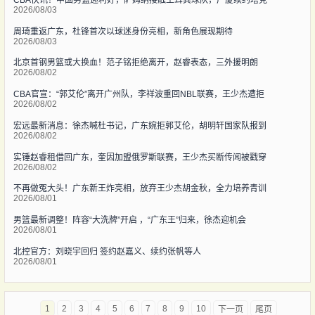
2026/08/03
周琦重返广东，杜锋首次以球迷身份亮相，新角色展现期待
2026/08/03
北京首钢男篮或大换血！范子铭拒绝离开，赵睿表态，三外援明朗
2026/08/02
CBA官宣：“郭艾伦”离开广州队，李祥波重回NBL联赛，王少杰遭拒
2026/08/02
宏远最新消息：徐杰喊杜书记，广东婉拒郭艾伦，胡明轩国家队报到
2026/08/02
实锤赵睿租借回广东，奎因加盟俄罗斯联赛，王少杰买断传闻被戳穿
2026/08/02
不再做冤大头！广东新王炸亮相，放弃王少杰胡金秋，全力培养青训
2026/08/01
男篮最新调整！阵容“大洗牌”开启 ，“广东王”归来，徐杰迎机会
2026/08/01
北控官方：刘晓宇回归 签约赵嘉义、续约张帆等人
2026/08/01
1
2
3
4
5
6
7
8
9
10
下一页
尾页