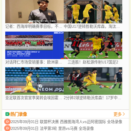
记者：西海岸明确赛季目标，不排斥争夺2027
中国U17逆转胜勒沃库森，淘汰赛对阵揭晓：国足将战河床，上海迎战阿森纳
对话拜仁市场营销董事：欧洲豪门如何经营中国足球市场
三连胜！赵松源传射U17国足2
亚足联首次官宣李昊转会埃因霍温引热议，球迷称之为假消息
2分钟2球逆转勒沃库森！17岁中国新星惊艳中国足球又让人看到了希望
热门录像
更多
2025年09月01日 联盟杯决赛 西雅图海湾人vs迈阿密国际 全场录像
2025年09月01日 法甲第3轮 里昂vs马赛 全场录像