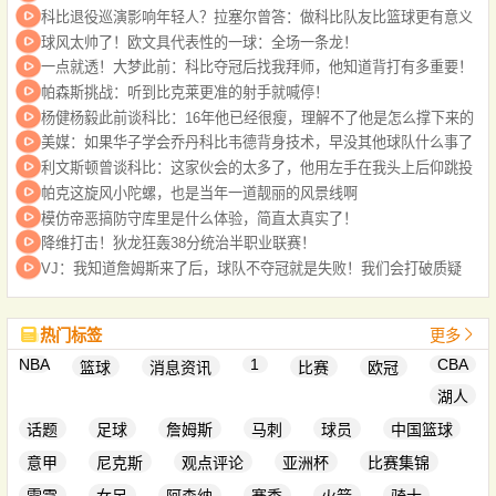
科比退役巡演影响年轻人？拉塞尔曾答：做科比队友比篮球更有意义
球风太帅了！欧文具代表性的一球：全场一条龙！
一点就透！大梦此前：科比夺冠后找我拜师，他知道背打有多重要！
帕森斯挑战：听到比克莱更准的射手就喊停！
杨健杨毅此前谈科比：16年他已经很瘦，理解不了他是怎么撑下来的
美媒：如果华子学会乔丹科比韦德背身技术，早没其他球队什么事了
利文斯顿曾谈科比：这家伙会的太多了，他用左手在我头上后仰跳投
帕克这旋风小陀螺，也是当年一道靓丽的风景线啊
模仿帝恶搞防守库里是什么体验，简直太真实了！
降维打击！狄龙狂轰38分统治半职业联赛！
VJ：我知道詹姆斯来了后，球队不夺冠就是失败！我们会打破质疑
热门标签
更多
NBA
1
CBA
篮球
消息资讯
比赛
欧冠
湖人
话题
足球
詹姆斯
马刺
球员
中国篮球
意甲
尼克斯
观点评论
亚洲杯
比赛集锦