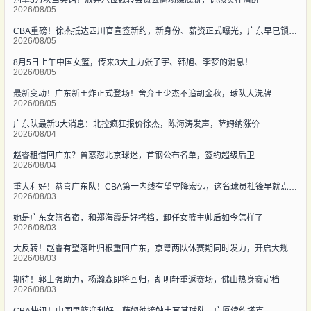
别拿3万块当笑话！放弃八位数转会费去商场赚底薪，徐杰实在清醒
2026/08/05
CBA重磅！徐杰抵达四川官宣签新约，新身份、薪资正式曝光，广东早已锁定5年顶薪
2026/08/05
8月5日上午中国女篮，传来3大主力张子宇、韩旭、李梦的消息！
2026/08/05
最新变动！广东新王炸正式登场！舍弃王少杰不追胡金秋，球队大洗牌
2026/08/05
广东队最新3大消息：北控疯狂报价徐杰，陈海涛发声，萨姆纳涨价
2026/08/04
赵睿租借回广东？曾怒怼北京球迷，首钢公布名单，签约超级后卫
2026/08/04
重大利好！恭喜广东队！CBA第一内线有望空降宏远，这名球员杜锋早就点名想要
2026/08/03
她是广东女篮名宿，和郑海霞是好搭档，卸任女篮主帅后如今怎样了
2026/08/03
大反转！赵睿有望落叶归根重回广东，京粤两队休赛期同时发力，开启大规模阵容洗牌
2026/08/03
期待！郭士强助力，杨瀚森即将回归，胡明轩重返赛场，佛山热身赛定档
2026/08/03
CBA快讯！中国男篮迎利好，萨姆纳接触土耳其球队，广厦续约塔克