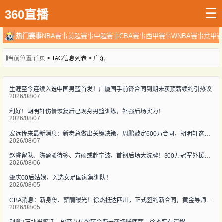
☰
360直播
热门赛事
NBA赛事
英超赛事
中超赛事
CBA赛事
西甲赛事
WNBA赛事
意甲
当前位置:
首页
> TAG信息列表 > 广东
生涯至今连续入选中国男篮首发！广厦国手前锋合同到期未获顶薪续约引热议
2026/08/07
利好！胡明轩伤情恢复后已现身男篮训练，补强后场实力！
2026/08/07
宏远传来最新消息：新老总做出关键决策，周鹏敲定600万合同，胡明轩这下被迫营业
2026/08/07
赵睿留队、陈盈骏待签、方硕或赴宁波，首钢后场大洗牌！300万冠军外援能否撑起争冠梦？
2026/08/06
肇庆00后姑娘，入选女足国家集训队！
2026/08/05
CBA消息：新身份、薪酬曝光！徐杰抵达四川，正式签约新合同，黄金导师身份曝光
2026/08/05