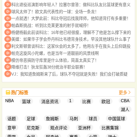
科比退役巡演影响年轻人？拉塞尔曾答：做科比队友比篮球更有意义
球风太帅了！欧文具代表性的一球：全场一条龙！
一点就透！大梦此前：科比夺冠后找我拜师，他知道背打有多重要！
帕森斯挑战：听到比克莱更准的射手就喊停！
杨健杨毅此前谈科比：16年他已经很瘦，理解不了他是怎么撑下来的
美媒：如果华子学会乔丹科比韦德背身技术，早没其他球队什么事了
利文斯顿曾谈科比：这家伙会的太多了，他用左手在我头上后仰跳投
帕克这旋风小陀螺，也是当年一道靓丽的风景线啊
模仿帝恶搞防守库里是什么体验，简直太真实了！
降维打击！狄龙狂轰38分统治半职业联赛！
VJ：我知道詹姆斯来了后，球队不夺冠就是失败！我们会打破质疑
热门标签
更多
NBA
1
CBA
篮球
消息资讯
比赛
欧冠
湖人
话题
足球
詹姆斯
马刺
球员
中国篮球
意甲
尼克斯
观点评论
亚洲杯
比赛集锦