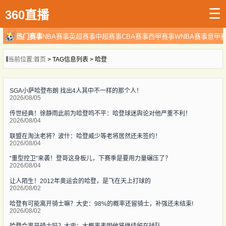
☰
360直播
热门赛事
NBA赛事
英超赛事
中超赛事
CBA赛事
西甲赛事
WNBA赛事
意甲
当前位置:
首页
> TAG信息列表 > 哈登
SGA小萨哈登布朗 找出4人其中不一样的那个人！
2026/08/05
传世经典！徐静雨此前为哈登鸣不平：哈登球迷舆论对他严重不利！
2026/08/04
联盟在淘汰老将？波什：哈登威少等老将居然还未签约！
2026/08/04
“重型控卫”来袭！登哥这身板儿，下赛季是要用力量碾压了？
2026/08/04
让人陌生！2012年奥运会的哈登，是飞在天上打球的
2026/08/02
哈登有可能离开骑士嘛？大史：98%的概率还留骑士，补强还未结束!
2026/08/02