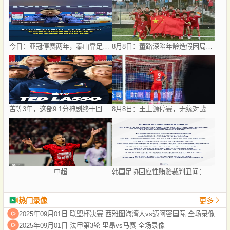
今日：亚冠停赛两年，泰山靠足协杯续命？
8月8日：董路深陷年龄造假困局，中国足球小将信任危机何解？
苦等3年，这部9.1分神剧终于回归！
8月8日：王上源停赛，无缘对战西海岸，河南中场失核，郑智率队剑指亚冠！
中超
韩国足协回应性贿赂裁判丑闻：目前不存在此类不当行为
热门录像
更多
2025年09月01日 联盟杯决赛 西雅图海湾人vs迈阿密国际 全场录像
2025年09月01日 法甲第3轮 里昂vs马赛 全场录像