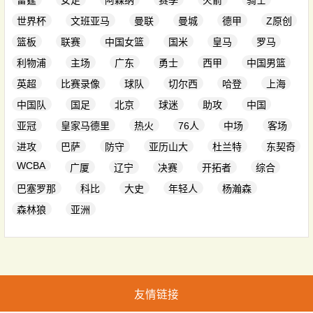
雷霆
女足
阿森纳
赛季
火箭
骑士
世界杯
文班亚马
曼联
曼城
德甲
Z原创
篮板
联赛
中国女篮
国米
皇马
罗马
利物浦
主场
广东
勇士
西甲
中国男篮
英超
比赛录像
球队
切尔西
哈登
上海
中国队
国足
北京
球迷
助攻
中国
亚冠
皇家马德里
热火
76人
中场
客场
进攻
巴萨
防守
亚历山大
杜兰特
东契奇
WCBA
广厦
辽宁
决赛
开拓者
综合
巴塞罗那
科比
大史
年轻人
杨瀚森
森林狼
亚洲
友情链接