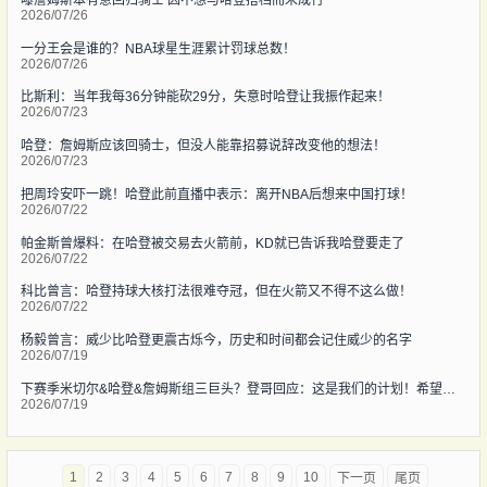
2026/07/26
一分王会是谁的？NBA球星生涯累计罚球总数！
2026/07/26
比斯利：当年我每36分钟能砍29分，失意时哈登让我振作起来！
2026/07/23
哈登：詹姆斯应该回骑士，但没人能靠招募说辞改变他的想法！
2026/07/23
把周玲安吓一跳！哈登此前直播中表示：离开NBA后想来中国打球！
2026/07/22
帕金斯曾爆料：在哈登被交易去火箭前，KD就已告诉我哈登要走了
2026/07/22
科比曾言：哈登持球大核打法很难夺冠，但在火箭又不得不这么做！
2026/07/22
杨毅曾言：威少比哈登更震古烁今，历史和时间都会记住威少的名字
2026/07/19
下赛季米切尔&哈登&詹姆斯组三巨头？登哥回应：这是我们的计划！希望能实现！
2026/07/19
1
2
3
4
5
6
7
8
9
10
下一页
尾页