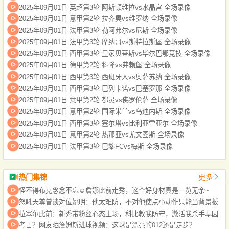
2025年09月01日 英超第3轮 阿斯顿维拉vs水晶宫 全场录像
2025年09月01日 意甲第2轮 拉齐奥vs维罗纳 全场录像
2025年09月01日 法甲第3轮 勒阿弗尔vs尼斯 全场录像
2025年09月01日 法甲第3轮 摩纳哥vs斯特拉斯堡 全场录像
2025年09月01日 西甲第3轮 皇家贝蒂斯vs毕尔巴鄂竞技 全场录像
2025年09月01日 德甲第2轮 科隆vs弗赖堡 全场录像
2025年09月01日 西甲第3轮 西班牙人vs奥萨苏纳 全场录像
2025年09月01日 西甲第3轮 巴列卡诺vs巴塞罗那 全场录像
2025年09月01日 意甲第2轮 都灵vs佛罗伦萨 全场录像
2025年09月01日 意甲第2轮 国际米兰vs乌迪内斯 全场录像
2025年09月01日 西甲第3轮 塞尔塔vs比利亚雷亚尔 全场录像
2025年09月01日 意甲第2轮 热那亚vs尤文图斯 全场录像
2025年09月01日 法甲第3轮 巴黎FCvs梅斯 全场录像
热门集锦
更多
怪不得布克念念不忘☺️詹娜此前走秀，这个好身材真是一览无余~
怒吼天尊曾谈对位姚明：他太难防，不对他使点小动作只能当背景板
拉塞尔此前：新秀带粉丝心态上场，科比教我防守，激活我杀手基因
考古？网友晒詹姆斯进球视频：这球是漂亮的012还是走步？