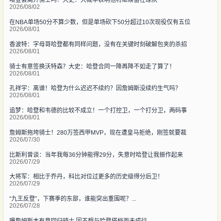
哈登会离开骑士吗？大史：大概率表明他将继续留在球队
2026/08/02
在NBA单场50分不算少数，但是单场砍下50分超过10次现役仅有五位
2026/08/01
香波特：字母哥哈登都有同样问题，没有在关键时刻破解包夹的杀招
2026/08/01
骑士有意签换沃特森？大史：哈登合同一降再降不如走了算了！
2026/08/01
孔祥宇：离谱！哈登为什么迟迟不续约？因詹姆斯没续约生气吗？
2026/08/01
追梦：哈登和韦德的比较不成立！一个打控卫，一个打分卫，两码事
2026/08/01
詹姆斯拖垮骑士！280万签西甲MVP，现在遭皇马拒绝，刚签就要裁
2026/07/30
比斯利曾谈：当年我每36分钟能得29分，失意时哈登让我振作起来
2026/07/29
大将军：相比于乔丹，科比对位过更多的历史级得分后卫！
2026/07/29
“九王反登”，下赛季的东部，谁能突出重围呢？...
2026/07/28
曝詹姆斯本有意回归骑士 因不想与哈登搭档而未成行