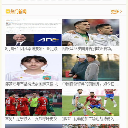
热门新闻
更多
8月6日：因凡蒂诺要凉？亚足联反水、卡塔尔挺他，世界杯权力游戏比决赛点球还刺激！
阿根廷25岁国脚告别欧洲赛场，世界杯后将重返阿超！
邹梦瑶与布基纳法索国脚来投 北京城建女足再迎两名强援
中国首位留洋的前国脚，如今在赣超当教练，1.9米儿子也选足球路
罕见！辽宁铁人：强烈呼吁更换辽宁德比主裁 屡现争议判罚
挪超：瓦勒伦加主场迎战博德闪耀，双方都残缺的首尾大战怎么看，比分预测赛事分析