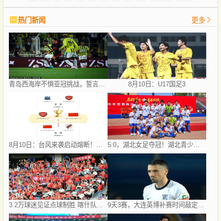
热门新闻
更多
青岛西海岸不惧亚冠挑战，誓言追求历史最佳战绩
8月10日：U17国足3
8月10日：台风来袭启动熔断！外场3场排位赛取消，U17国足决赛安排待定
5:0，湖北女足夺冠！湖北青少年女足在2026年全国民族团结友谊赛夺魁
3.2万球迷见证点球制胜 喀什队问鼎2026疆超联赛冠军
9天3赛，大连英博补赛时间敲定，三连客考验李国旭，杯赛冲亚冠更有希望