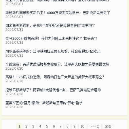
2026/08/01
斯通斯后国米购买新后卫！4000万谈妥英超队长，巴斯托尼是要走了
2026/08/01
国米免签斯通斯，是意甲“收容所”还是英超老将的“重生地”？
2026/07/31
皇马2500万截胡英超！穆帅为何赌上未来押注这个“愣头青”？
2026/07/31
切尔西重磅签约：法甲铁闸拉克鲁瓦加盟，转会费超3.4亿欧元！
2026/07/31
全线缺货！英超优质后腰基本被瓜分，法甲两大妖腰才是曼联最优解
2026/07/30
离谱！1.75亿报价造势，阿森纳打包三大巨星的美梦大概率落空？
2026/07/28
挖维尼修斯悬了！阿森纳5大替代者出炉，巴萨飞翼最适合塔帅
2026/07/28
蓝黑军团的“蓝月”馈赠：斯通斯与意甲的“养老”哲学
2026/07/28
1
2
3
4
5
6
7
8
9
10
下一页
尾页