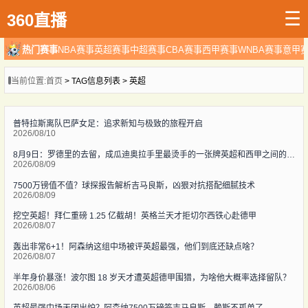
☰
360直播
热门赛事
NBA赛事
英超赛事
中超赛事
CBA赛事
西甲赛事
WNBA赛事
意甲
当前位置:
首页
> TAG信息列表 > 英超
普特拉斯离队巴萨女足：追求新知与极致的旅程开启
2026/08/10
8月9日：罗德里的去留，成瓜迪奥拉手里最烫手的一张牌英超和西甲之间的转会传闻
2026/08/09
7500万镑值不值？球探报告解析吉马良斯，凶狠对抗搭配细腻技术
2026/08/09
挖空英超！拜仁重磅 1.25 亿截胡！英格兰天才拒切尔西铁心赴德甲
2026/08/07
轰出非常6+1！阿森纳这组中场被评英超最强，他们到底还缺点啥？
2026/08/07
半年身价暴涨！波尔图 18 岁天才遭英超德甲围猎，为啥他大概率选择留队？
2026/08/06