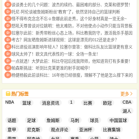
谈谈勇士的几个问题：波杰的续约、最困难的部分、克莱和德罗赞！
托尼·阿伦谈被詹姆斯粉丝“教育”了，依然坚持自己的篮球判断
怪不得布克念念不忘☺️詹娜此前走秀，这个好身材真是一览无余~
怒吼天尊曾谈对位姚明：他太难防，不对他使点小动作只能当背景板
拉塞尔此前：新秀带粉丝心态上场，科比教我防守，激活我杀手基因
考古？网友晒詹姆斯进球视频：这球是漂亮的012还是走步？
科比退役巡演影响年轻人？拉塞尔曾答：做科比队友比篮球更有意义
球风太帅了！欧文具代表性的一球：全场一条龙！
一点就透！大梦此前：科比夺冠后找我拜师，他知道背打有多重要！
帕森斯挑战：听到比克莱更准的射手就喊停！
杨健杨毅此前谈科比：16年他已经很瘦，理解不了他是怎么撑下来的
热门标签
更多
NBA
1
CBA
篮球
消息资讯
比赛
欧冠
湖人
话题
足球
詹姆斯
马刺
球员
中国篮球
意甲
尼克斯
观点评论
亚洲杯
比赛集锦