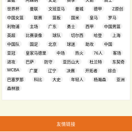
雷霆
阿森纳
女足
赛季
火箭
骑士
世界杯
曼联
文班亚马
曼城
德甲
Z原创
中国女篮
联赛
篮板
国米
皇马
罗马
利物浦
主场
广东
勇士
西甲
中国男篮
英超
比赛录像
球队
切尔西
哈登
上海
中国队
国足
北京
球迷
助攻
中国
亚冠
皇家马德里
中场
热火
76人
客场
进攻
巴萨
防守
亚历山大
杜兰特
东契奇
WCBA
广厦
辽宁
决赛
开拓者
综合
巴塞罗那
科比
大史
年轻人
杨瀚森
亚洲
森林狼
友情链接