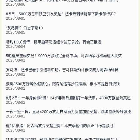
英超最强中场天团出炉？阿森纳7500万镑签吉马良斯，赖斯不孤单了
2026/08/06
8.5日：5000万意甲铁卫引发英超！纽卡热刺谁能拿下斯卡尔维尼？
2026/08/05
“友尽赛”？伯恩茅斯10
2026/08/05
场均1.8关键传！德甲施蒂勒遭纽卡曼联争抢，转会正推进
2026/08/04
5轮砸出重磅交易！9000万欧敲定全能中场，阿森纳争冠格局迎大变数
2026/08/02
罗马诺：纽卡已着手引进新中场，吉马良斯预计很快成为阿森纳球员
2026/08/02
豪掷8500万镑蹲休假核心，阿森纳这笔抄底赌局，根本不是盲目烧钱
2026/08/02
8月2日：一年身价涨6倍！24岁非洲后腰刚打一年法甲，4800万欧登陆英超
2026/08/02
一夜三签三售，皇马4200万放走自家潜力新星加盟英超，穆帅喜获锋线强援
2026/08/02
砸1亿豪赌！阿森纳放弃英超卫冕？本赛季他们的真正目标是欧冠！
2026/08/02
铁卫拉克鲁瓦加盟，预测切尔西最强首发阵容，全方位解析球队实力