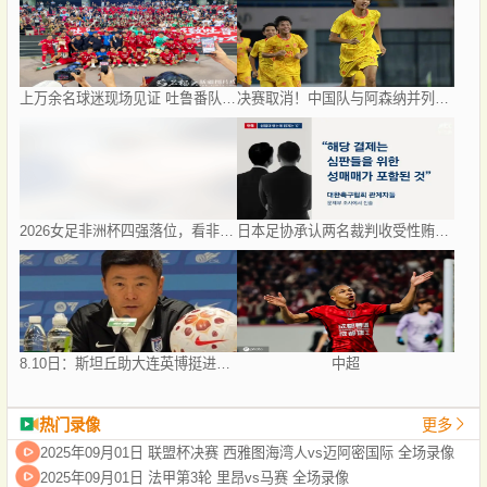
上万余名球迷现场见证 吐鲁番队获得疆超联赛季军
决赛取消！中国队与阿森纳并列冠军，1米94国足新锋霸荣获MVP
2026女足非洲杯四强落位，看非洲女足的新变化
日本足协承认两名裁判收受性贿赂 其中一人目前担任要职
8.10日：斯坦丘助大连英博挺进亚冠区，单赛季关键传球数前三，山东泰山中场现重大短板？
中超
热门录像
更多
2025年09月01日 联盟杯决赛 西雅图海湾人vs迈阿密国际 全场录像
2025年09月01日 法甲第3轮 里昂vs马赛 全场录像