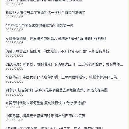
京媒：不理解外租赵睿传言 与陈盈骏续约仍未完成
2026/08/06
新版76人强过当年宇宙勇？这一次杜兰特错的离谱了
2026/08/06
9月亚运会中国女篮夺冠概率70%排名第一位
2026/08/06
女篮最新消息，世界排名中国第六 韩旭出战6分2助 张茹社媒晒照！
2026/08/06
怒吼天尊曾谈对位姚明：他太难防，不对他使点小动作只能当背景板
2026/08/05
CBA消息：新身份、薪酬曝光！徐杰抵达四川，正式签约新合同，黄金导师身份曝光
2026/08/05
李缘落选！中国女篮14人名单炸锅，王思雨独撑后场，新版李梦8月7日海口首秀
2026/08/05
别拿3万块当笑话！放弃八位数转会费去商场赚底薪，徐杰实在清醒
2026/08/05
东契奇时代湖人如何重塑 复刻独行侠OR改学步行者？
2026/08/05
中国男篮小将吴嘉浩留洋西班牙 将出战西甲U22联赛
2026/08/05
8月5日上午中国女篮，传来3大主力张子宇、韩旭、李梦的消息！