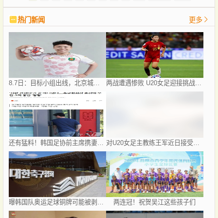
热门新闻
更多
8.7日：目标小组出线，北京城建女足盼把亚冠比赛带回北京
两战遭遇惨败 U20女足迎接挑战，世界杯出线压力重重
还有猛料！韩国足协前主席携妻公款旅游 18人挪用2亿韩元
对U20女足主教练王军近日接受媒体采访对话的解读
曝韩国队奥运足球铜牌可能被剥夺 国际足联处罚时效已过
两连冠！祝贺吴江这些孩子们