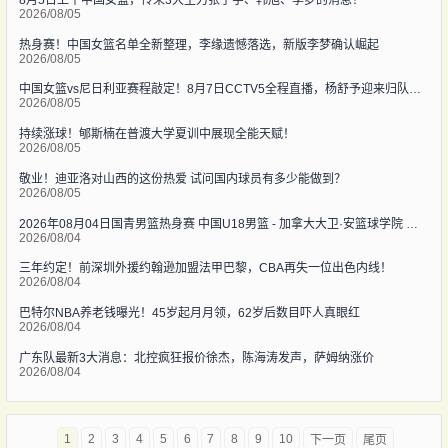
2026/08/05
热身赛！中国女篮名单全新整理，李缘遗憾落选，新版李梦确认崛起
2026/08/05
中国女篮vs尼日利亚赛程敲定！8月7日CCTV5全程直播，杨舒予迎来归队首战
2026/08/05
持续涨球！郇斯楠在普渡大学夏训中展现全能天赋！
2026/08/05
敬业！迪亚洛对山西的这份热爱 试问国内球员有多少能做到？
2026/08/05
2026年08月04日国青男篮热身赛 中国U18男篮 - 加拿大大卫·安篮球学院 全场录像
2026/08/04
三年约定！前深圳外援约翰逊加盟法甲巴黎，CBA再失一位出色内线！
2026/08/04
巴特尔NBA养老钱曝光！45岁起月月领，62岁后数目吓人真眼红
2026/08/04
广东队最新3大消息：北控疯狂报价徐杰，陈海涛发声，萨姆纳涨价
2026/08/04
1
2
3
4
5
6
7
8
9
10
下一页
尾页