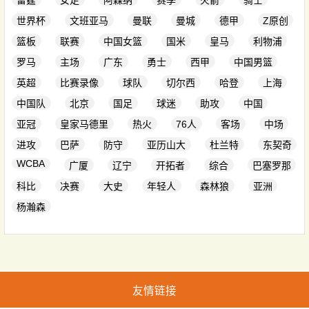
雷霆
女足
阿森纳
赛季
火箭
骑士
世界杯
文班亚马
曼联
曼城
德甲
Z原创
篮板
联赛
中国女篮
国米
皇马
利物浦
罗马
主场
广东
勇士
西甲
中国男篮
英超
比赛录像
球队
切尔西
哈登
上海
中国队
北京
国足
球迷
助攻
中国
亚冠
皇家马德里
热火
76人
客场
中场
进攻
巴萨
防守
亚历山大
杜兰特
东契奇
WCBA
广厦
辽宁
开拓者
综合
巴塞罗那
科比
决赛
大史
年轻人
森林狼
亚洲
杨瀚森
友情链接