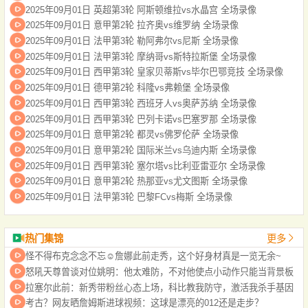
2025年09月01日 英超第3轮 阿斯顿维拉vs水晶宫 全场录像
2025年09月01日 意甲第2轮 拉齐奥vs维罗纳 全场录像
2025年09月01日 法甲第3轮 勒阿弗尔vs尼斯 全场录像
2025年09月01日 法甲第3轮 摩纳哥vs斯特拉斯堡 全场录像
2025年09月01日 西甲第3轮 皇家贝蒂斯vs毕尔巴鄂竞技 全场录像
2025年09月01日 德甲第2轮 科隆vs弗赖堡 全场录像
2025年09月01日 西甲第3轮 西班牙人vs奥萨苏纳 全场录像
2025年09月01日 西甲第3轮 巴列卡诺vs巴塞罗那 全场录像
2025年09月01日 意甲第2轮 都灵vs佛罗伦萨 全场录像
2025年09月01日 意甲第2轮 国际米兰vs乌迪内斯 全场录像
2025年09月01日 西甲第3轮 塞尔塔vs比利亚雷亚尔 全场录像
2025年09月01日 意甲第2轮 热那亚vs尤文图斯 全场录像
2025年09月01日 法甲第3轮 巴黎FCvs梅斯 全场录像
热门集锦
更多
怪不得布克念念不忘☺️詹娜此前走秀，这个好身材真是一览无余~
怒吼天尊曾谈对位姚明：他太难防，不对他使点小动作只能当背景板
拉塞尔此前：新秀带粉丝心态上场，科比教我防守，激活我杀手基因
考古？网友晒詹姆斯进球视频：这球是漂亮的012还是走步？