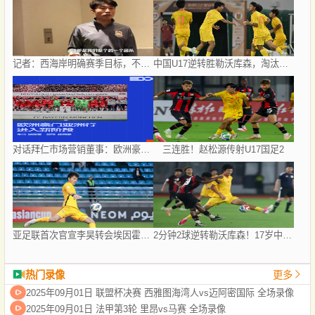
记者：西海岸明确赛季目标，不排斥争夺2027
中国U17逆转胜勒沃库森，淘汰赛对阵揭晓：国足将战河床，上海迎战阿森纳
对话拜仁市场营销董事：欧洲豪门如何经营中国足球市场
三连胜！赵松源传射U17国足2
亚足联首次官宣李昊转会埃因霍温引热议，球迷称之为假消息
2分钟2球逆转勒沃库森！17岁中国新星惊艳中国足球又让人看到了希望
热门录像
更多
2025年09月01日 联盟杯决赛 西雅图海湾人vs迈阿密国际 全场录像
2025年09月01日 法甲第3轮 里昂vs马赛 全场录像