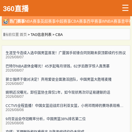
☰
360直播
热门赛事
NBA赛事
英超赛事
中超赛事
CBA赛事
西甲赛事
WNBA赛事
意甲
当前位置:
首页
> TAG信息列表 > CBA
生涯至今连续入选中国男篮首发！广厦国手前锋合同到期未获顶薪续约引热议
2026/08/07
巴特尔NBA退休金曝光！45岁起每月领钱，62岁后数字惊人真羡慕
2026/08/07
郭士强终于做对决定！弃用爱徒全面激活团队，中国男篮大胜喀麦隆
2026/08/07
姚明近况曝光，卸任篮协主席仅1年，如今现状再次印证易建联的话
2026/08/07
CCTV5全程直播！中国女篮迎战尼日利亚女篮，小将邓雨婷的赛场表现格外令人期待
2026/08/06
9月亚运会夺冠概率分析，中国男篮38%排名第二位
2026/08/06