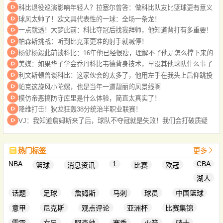
科比退役巡演影响年轻人？拉塞尔曾答：做科比队友比篮球更有意义
球风太帅了！欧文具代表性的一球：全场一条龙！
一点就透！大梦此前：科比夺冠后找我拜师，他知道背打有多重要！
帕森斯挑战：听到比克莱更准的射手就喊停！
杨健杨毅此前谈科比：16年他已经很瘦，理解不了他是怎么撑下来的
美媒：如果华子学会乔丹科比韦德背身技术，早没其他球队什么事了
利文斯顿曾谈科比：这家伙会的太多了，他用左手在我头上后仰跳投
帕克这旋风小陀螺，也是当年一道靓丽的风景线啊
模仿帝恶搞防守库里是什么体验，简直太真实了！
降维打击！狄龙狂轰38分统治半职业联赛！
VJ：我知道詹姆斯来了后，球队不夺冠就是失败！我们会打破质疑
热门标签
更多
NBA
1
CBA
篮球
消息资讯
比赛
欧冠
湖人
话题
足球
詹姆斯
马刺
球员
中国篮球
意甲
尼克斯
观点评论
亚洲杯
比赛集锦