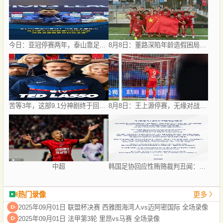
今日：亚冠停赛两年，泰山靠足协杯续命？
8月8日：董路深陷年龄造假困局，中国足球小将信任危机何解？
苦等3年，这部9.1分神剧终于回归！
8月8日：王上源停赛，无缘对战西海岸，河南中场失核，郑智率队剑指亚冠！
中超
韩国足协回应性贿赂裁判丑闻：目前不存在此类不当行为
热门录像
更多
2025年09月01日 联盟杯决赛 西雅图海湾人vs迈阿密国际 全场录像
2025年09月01日 法甲第3轮 里昂vs马赛 全场录像