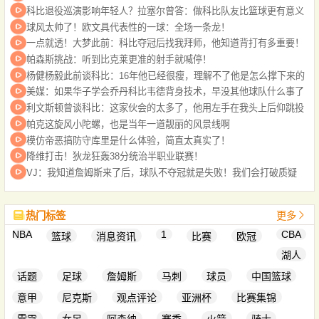
科比退役巡演影响年轻人？拉塞尔曾答：做科比队友比篮球更有意义
球风太帅了！欧文具代表性的一球：全场一条龙！
一点就透！大梦此前：科比夺冠后找我拜师，他知道背打有多重要！
帕森斯挑战：听到比克莱更准的射手就喊停！
杨健杨毅此前谈科比：16年他已经很瘦，理解不了他是怎么撑下来的
美媒：如果华子学会乔丹科比韦德背身技术，早没其他球队什么事了
利文斯顿曾谈科比：这家伙会的太多了，他用左手在我头上后仰跳投
帕克这旋风小陀螺，也是当年一道靓丽的风景线啊
模仿帝恶搞防守库里是什么体验，简直太真实了！
降维打击！狄龙狂轰38分统治半职业联赛！
VJ：我知道詹姆斯来了后，球队不夺冠就是失败！我们会打破质疑
热门标签
更多
NBA
1
CBA
篮球
消息资讯
比赛
欧冠
湖人
话题
足球
詹姆斯
马刺
球员
中国篮球
意甲
尼克斯
观点评论
亚洲杯
比赛集锦