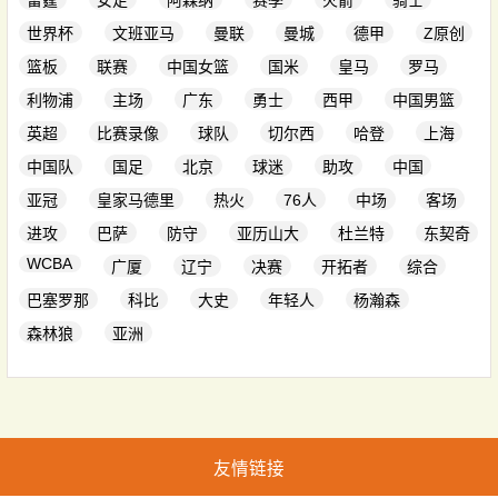
雷霆
女足
阿森纳
赛季
火箭
骑士
世界杯
文班亚马
曼联
曼城
德甲
Z原创
篮板
联赛
中国女篮
国米
皇马
罗马
利物浦
主场
广东
勇士
西甲
中国男篮
英超
比赛录像
球队
切尔西
哈登
上海
中国队
国足
北京
球迷
助攻
中国
亚冠
皇家马德里
热火
76人
中场
客场
进攻
巴萨
防守
亚历山大
杜兰特
东契奇
WCBA
广厦
辽宁
决赛
开拓者
综合
巴塞罗那
科比
大史
年轻人
杨瀚森
森林狼
亚洲
友情链接