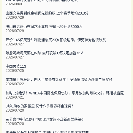
WNBA李月汝替补出场15分钟贡献3篮板2助攻
2026/08/01
山西交易得到威金顿优先续约权 上个赛季场均23.3分
2026/07/29
曝山东男篮仍在追求王岚嵚 报价已经开到3000万
2026/07/29
开价1.45亿英镑！利物浦想买23岁顶级边锋，伊劳拉对他很欣赏
2026/07/27
曝詹姆斯每天都在纠结 最终凌晨1点决定加盟76人
2026/07/27
中国男篮113
2026/07/25
美加墨世界杯后，四大巨星争夺金球奖！罗德里渴望收获第二座奖杯
2026/07/22
加时1分绝杀！WNBA中国德比佩奇伤缺，李月汝加时爆砍5分，韩旭被雪藏
2026/07/21
0球0助攻的罗德里 凭什么拿世界杯金球奖？
2026/07/20
三分命中率仅10% 中国U17女篮不敌新西兰获第6
2026/07/20
李沅珊30分罚球准绝杀 中国U17女篮险胜斯洛文尼亚