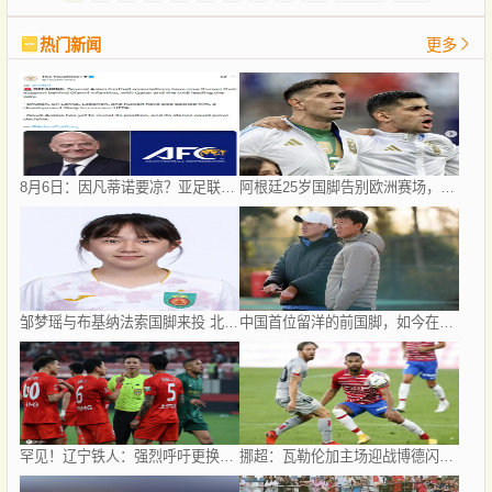
热门新闻
更多
8月6日：因凡蒂诺要凉？亚足联反水、卡塔尔挺他，世界杯权力游戏比决赛点球还刺激！
阿根廷25岁国脚告别欧洲赛场，世界杯后将重返阿超！
邹梦瑶与布基纳法索国脚来投 北京城建女足再迎两名强援
中国首位留洋的前国脚，如今在赣超当教练，1.9米儿子也选足球路
罕见！辽宁铁人：强烈呼吁更换辽宁德比主裁 屡现争议判罚
挪超：瓦勒伦加主场迎战博德闪耀，双方都残缺的首尾大战怎么看，比分预测赛事分析