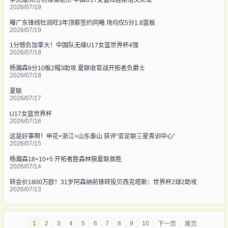
2026/07/19
曝广东锋线杜润旺3年顶薪签约同曦 场均仅5分1.8篮板
2026/07/19
1分憾负加拿大！中国队无缘U17女篮世界杯4强
2026/07/18
杨瀚森9分10板2帽3助攻 夏联收官战开拓者负爵士
2026/07/18
夏联
2026/07/17
U17女篮世界杯
2026/07/16
这是好事啊！申花+浙江+山东泰山 获评“亚足联三星青训中心”
2026/07/15
杨瀚森18+10+5 开拓者胜森林狼夏联首胜
2026/07/14
转会价1800万欧！31岁阿森纳前锋转投贝西克塔斯：世界杯2球2助攻
2026/07/13
1
2
3
4
5
6
7
8
9
10
下一页
尾页