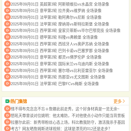
2025年09月01日 英超第3轮 阿斯顿维拉vs水晶宫 全场录像
2025年09月01日 意甲第2轮 拉齐奥vs维罗纳 全场录像
2025年09月01日 法甲第3轮 勒阿弗尔vs尼斯 全场录像
2025年09月01日 法甲第3轮 摩纳哥vs斯特拉斯堡 全场录像
2025年09月01日 西甲第3轮 皇家贝蒂斯vs毕尔巴鄂竞技 全场录像
2025年09月01日 德甲第2轮 科隆vs弗赖堡 全场录像
2025年09月01日 西甲第3轮 西班牙人vs奥萨苏纳 全场录像
2025年09月01日 西甲第3轮 巴列卡诺vs巴塞罗那 全场录像
2025年09月01日 意甲第2轮 都灵vs佛罗伦萨 全场录像
2025年09月01日 意甲第2轮 国际米兰vs乌迪内斯 全场录像
2025年09月01日 西甲第3轮 塞尔塔vs比利亚雷亚尔 全场录像
2025年09月01日 意甲第2轮 热那亚vs尤文图斯 全场录像
2025年09月01日 法甲第3轮 巴黎FCvs梅斯 全场录像
热门集锦
更多
怪不得布克念念不忘☺️詹娜此前走秀，这个好身材真是一览无余~
怒吼天尊曾谈对位姚明：他太难防，不对他使点小动作只能当背景板
拉塞尔此前：新秀带粉丝心态上场，科比教我防守，激活我杀手基因
考古？网友晒詹姆斯进球视频：这球是漂亮的012还是走步？