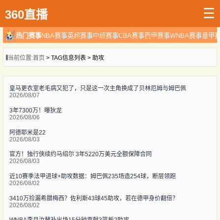
☰
360直播
热门赛事
NBA赛事
英超赛事
中超赛事
CBA赛事
西甲赛事
WNBA赛事
意甲
当前位置:
首页
> TAG信息列表 > 助攻
皇马更衣室老毛病又犯了，只是这一次主角换成了贝林厄姆与姆巴佩
2026/08/07
3年7300万！曝狄龙
2026/08/06
阿德耶米是22
2026/08/03
官方！独行侠续约马绍尔 3年5220万美元全额保障合同
2026/08/03
近10赛季法甲进球+助攻数据：姆巴佩235场造254球，断层领跑
2026/08/02
3410万捡漏希腊梅西？佐利斯43球45助攻，若在德甲身价翻倍？
2026/08/02