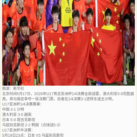
图源：新华社
北京时间5月17日，2026年U17男足亚洲杯1/4决赛全部战罢，澳大利亚3-0完胜越
南，将与国足争夺一张决赛门票，后者在1/4决赛3-1逆转东道主沙特。
U17亚洲杯1/4决赛赛果：
中国 3-1 沙特
澳大利亚 3-0 越南
日本 5-0 塔吉克斯坦
乌兹别克斯坦 2-2 韩国（点球战5-3）
U17亚洲杯半决赛：
5月19日23点：日本 VS 乌兹别克斯坦