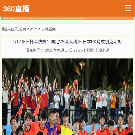
☰
360直播
热门赛事
NBA赛事
英超赛事
中超赛事
CBA赛事
西甲赛事
WNBA赛事
意甲赛事
德甲赛事
法甲赛事
欧冠赛事
世界杯赛事
欧洲杯赛事
>
>
当前位置:
首页
新闻
足球新闻
U17亚洲杯半决赛：国足VS澳大利亚 日本PK乌兹别克斯坦
发布时间： 2026年05月17日 21:26
来源: 未知来源