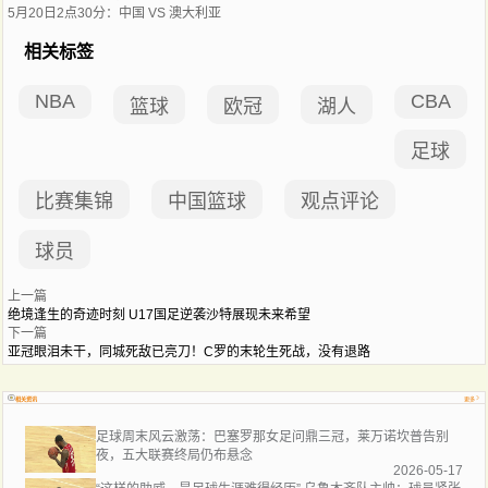
5月20日2点30分：中国 VS 澳大利亚
相关标签
NBA
CBA
篮球
欧冠
湖人
足球
比赛集锦
中国篮球
观点评论
球员
上一篇
绝境逢生的奇迹时刻 U17国足逆袭沙特展现未来希望
下一篇
亚冠眼泪未干，同城死敌已亮刀！C罗的末轮生死战，没有退路
相关资讯
更多
足球周末风云激荡：巴塞罗那女足问鼎三冠，莱万诺坎普告别
夜，五大联赛终局仍布悬念
2026-05-17