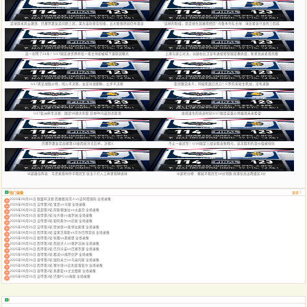
足球周末风云激荡：巴塞罗那女足问鼎三冠，莱万诺坎普告别夜，五大联赛终局仍布悬念
“这样的助威，是足球生涯难得经历” 乌鲁木齐队主帅：球员紧张只发挥三四成
这一刻等了21年！U17国足进世界杯仅一夜主帅却被喊下课原因曝光
上港与浙江对决，功勋右后卫宣布退役转型国足教练组，新星高迪表现亮眼
U17男足战胜沙特，闯入半决赛，女足对战朝鲜，止步半决赛
亚冠眼泪未干，同城死敌已亮刀！C罗的末轮生死战，没有退路
U17亚洲杯半决赛：国足VS澳大利亚 日本PK乌兹别克斯坦
绝境逢生的奇迹时刻 U17国足逆袭沙特展现未来希望
巴塞罗那女足加冕第12座西班牙王后杯，决赛3
不止一座冠军！U16国足三战全胜击败韩乌，这次胜利的真价值被低估
中超最佳阵容：韦世豪双响夺半程冠军 张玉宁打入工体里程碑进球
中超积分榜：蓉城半程冠军14分领跑 海港仅高出降级区3分
热门录像
更多
2025年09月01日 联盟杯决赛 西雅图海湾人vs迈阿密国际 全场录像
2025年09月01日 法甲第3轮 里昂vs马赛 全场录像
2025年09月01日 英超第3轮 阿斯顿维拉vs水晶宫 全场录像
2025年09月01日 意甲第2轮 拉齐奥vs维罗纳 全场录像
2025年09月01日 法甲第3轮 勒阿弗尔vs尼斯 全场录像
2025年09月01日 法甲第3轮 摩纳哥vs斯特拉斯堡 全场录像
2025年09月01日 西甲第3轮 皇家贝蒂斯vs毕尔巴鄂竞技 全场录像
2025年09月01日 德甲第2轮 科隆vs弗赖堡 全场录像
2025年09月01日 西甲第3轮 西班牙人vs奥萨苏纳 全场录像
2025年09月01日 西甲第3轮 巴列卡诺vs巴塞罗那 全场录像
2025年09月01日 意甲第2轮 都灵vs佛罗伦萨 全场录像
2025年09月01日 意甲第2轮 国际米兰vs乌迪内斯 全场录像
2025年09月01日 西甲第3轮 塞尔塔vs比利亚雷亚尔 全场录像
2025年09月01日 意甲第2轮 热那亚vs尤文图斯 全场录像
2025年09月01日 法甲第3轮 巴黎FCvs梅斯 全场录像