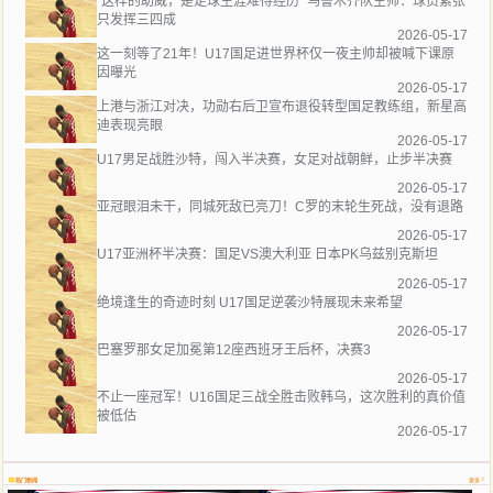
“这样的助威，是足球生涯难得经历” 乌鲁木齐队主帅：球员紧张
只发挥三四成
2026-05-17
这一刻等了21年！U17国足进世界杯仅一夜主帅却被喊下课原
因曝光
2026-05-17
上港与浙江对决，功勋右后卫宣布退役转型国足教练组，新星高
迪表现亮眼
2026-05-17
U17男足战胜沙特，闯入半决赛，女足对战朝鲜，止步半决赛
2026-05-17
亚冠眼泪未干，同城死敌已亮刀！C罗的末轮生死战，没有退路
2026-05-17
U17亚洲杯半决赛：国足VS澳大利亚 日本PK乌兹别克斯坦
2026-05-17
绝境逢生的奇迹时刻 U17国足逆袭沙特展现未来希望
2026-05-17
巴塞罗那女足加冕第12座西班牙王后杯，决赛3
2026-05-17
不止一座冠军！U16国足三战全胜击败韩乌，这次胜利的真价值
被低估
2026-05-17
热门新闻
更多