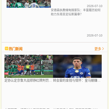
2026-07-10
安德森执教缅甸国家队：丰富履历如何
助力东南亚足坛新篇章？
2026-07-10
热门新闻
更多
足协认定京鲁大战郑铮红牌判罚正确 破坏明显得分机会
转会窗的金钱与情怀：皇马躺赚千万，迪巴拉降薪留队背后的博弈