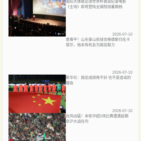
国际大体联足球世界杯首部纪录电影
《主场》即将登陆全国院线暑期档
2026-07-10
意难平！山东泰山前球员格德斯归化卡
塔尔，他本有机会为国足献力
2026-07-10
新华社：国足成绩再不好 也不是造谣的
理由
2026-07-10
台风凶猛！本轮中超5场比赛遭遇延期
京沪大战在内