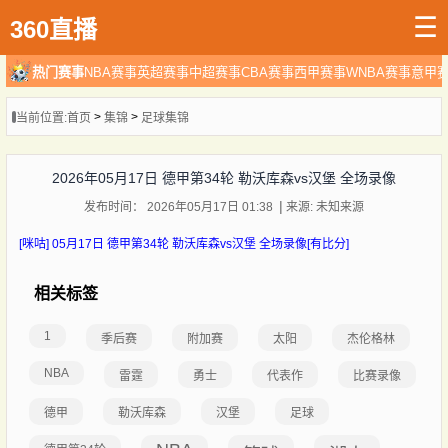
☰
360直播
热门赛事
NBA赛事
英超赛事
中超赛事
CBA赛事
西甲赛事
WNBA赛事
意甲
>
>
当前位置:
首页
集锦
足球集锦
2026年05月17日 德甲第34轮 勒沃库森vs汉堡 全场录像
发布时间： 2026年05月17日 01:38
来源: 未知来源
[咪咕] 05月17日 德甲第34轮 勒沃库森vs汉堡 全场录像[有比分]
相关标签
1
季后赛
附加赛
太阳
杰伦格林
NBA
雷霆
勇士
代表作
比赛录像
德甲
勒沃库森
汉堡
足球