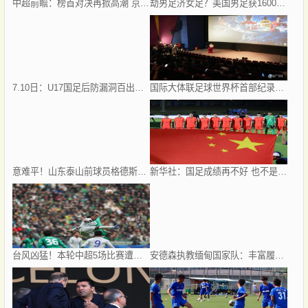
中超前瞻：榜首对决再掀高潮 京沪大战难分胜负
劫男足济女足？美国男足获1600万美元奖金，要分给美国女足640万
7.10日：U17国足后防漏洞百出，卢琦政徐曾富缺席成最大遗憾，教练组该醒醒了
国际大体联足球世界杯首部纪录电影《主场》即将登陆全国院线暑期档
意难平！山东泰山前球员格德斯归化卡塔尔，他本有机会为国足献力
新华社：国足成绩再不好 也不是造谣的理由
台风凶猛！本轮中超5场比赛遭遇延期 京沪大战在内
安德森执教缅甸国家队：丰富履历如何助力东南亚足坛新篇章？