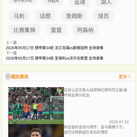
NBA
德甲第34轮
篮球
湖人
马刺
话题
詹姆斯
球员
比赛集锦
雷霆
阿森纳
上一篇
2026年05月17日 德甲第34轮 法兰克福vs斯图加特 全场录像
下一篇
2026年05月17日 德甲第34轮 圣保利vs沃尔夫斯堡 全场录像
相关资讯
更多
足协认定京鲁大战郑铮红牌判罚正确 破
坏明显得分机会
2026-07-10
转会窗的金钱与情怀：皇马躺赚千万，
迪巴拉降薪留队背后的博弈