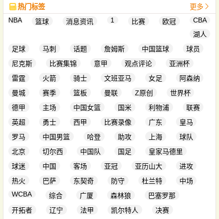
热门标签
更多
NBA
1
CBA
篮球
消息资讯
比赛
欧冠
湖人
足球
马刺
话题
詹姆斯
中国篮球
球员
尼克斯
比赛集锦
意甲
观点评论
亚洲杯
雷霆
火箭
骑士
文班亚马
女足
阿森纳
曼城
赛季
篮板
曼联
Z原创
世界杯
德甲
主场
中国女篮
国米
利物浦
联赛
英超
勇士
西甲
比赛录像
广东
皇马
罗马
中国男篮
哈登
助攻
上海
球队
北京
切尔西
中国队
国足
皇家马德里
球迷
中国
客场
亚冠
亚历山大
进攻
热火
巴萨
东契奇
防守
杜兰特
中场
WCBA
综合
广厦
森林狼
巴塞罗那
开拓者
辽宁
法甲
凯尔特人
决赛